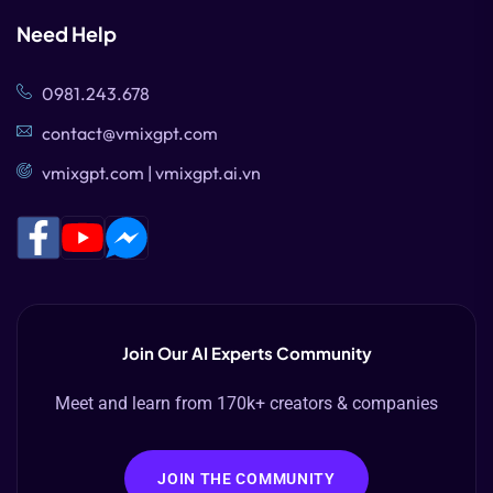
Need Help
0981.243.678
contact@vmixgpt.com
vmixgpt.com | vmixgpt.ai.vn
Join Our AI Experts Community
Meet and learn from 170k+ creators & companies
JOIN THE COMMUNITY