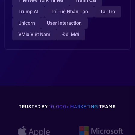
The New York Times
Tranh Cãi
Trump AI
Trí Tuệ Nhân Tạo
Tài Trợ
Unicorn
User Interaction
VMix Việt Nam
Đổi Mới
TRUSTED BY
10,000+ MARKETING
TEAMS