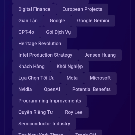
Digital Finance
European Projects
Gian Lận
Google
Google Gemini
GPT-4o
Gói Dịch Vụ
Heritage Revolution
Intel Production Strategy
Jensen Huang
Khách Hàng
Khởi Nghiệp
Lựa Chọn Tối Ưu
Meta
Microsoft
Nvidia
OpenAI
Potential Benefits
Programming Improvements
Quyền Riêng Tư
Roy Lee
Semiconductor Industry