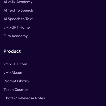
AI vMix Academy
AI Text To Speech
AI Speech to Text
vMixGPT Home
Film Academy
Product
vMixGPT.com
vMixAI.com
Prompt Library
Token Counter
ChatGPT-Release Notes