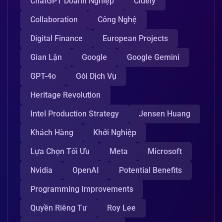
ChatGPT Doanh Nghiệp
Cluely
Collaboration
Công Nghệ
Digital Finance
European Projects
Gian Lận
Google
Google Gemini
GPT-4o
Gói Dịch Vụ
Heritage Revolution
Intel Production Strategy
Jensen Huang
Khách Hàng
Khởi Nghiệp
Lựa Chọn Tối Ưu
Meta
Microsoft
Nvidia
OpenAI
Potential Benefits
Programming Improvements
Quyền Riêng Tư
Roy Lee