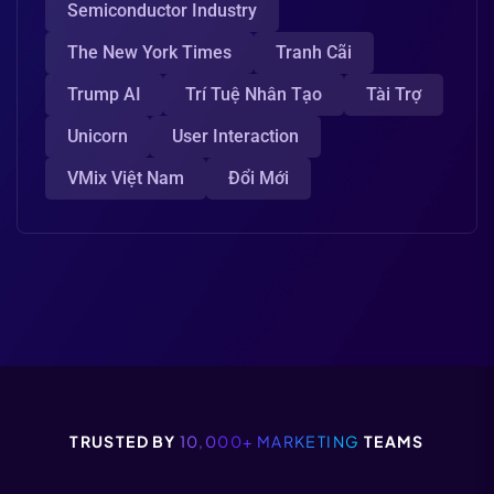
Semiconductor Industry
The New York Times
Tranh Cãi
Trump AI
Trí Tuệ Nhân Tạo
Tài Trợ
Unicorn
User Interaction
VMix Việt Nam
Đổi Mới
TRUSTED BY
10,000+ MARKETING
TEAMS