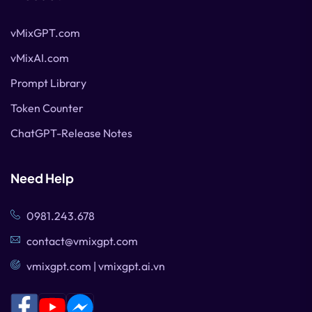
vMixGPT.com
vMixAI.com
Prompt Library
Token Counter
ChatGPT-Release Notes
Need Help
0981.243.678
contact@vmixgpt.com
vmixgpt.com | vmixgpt.ai.vn