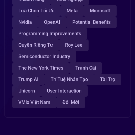
Lựa Chọn Tối Ưu
Meta
Microsoft
Nvidia
OpenAI
Potential Benefits
Programming Improvements
Quyền Riêng Tư
Roy Lee
Semiconductor Industry
The New York Times
Tranh Cãi
Trump AI
Trí Tuệ Nhân Tạo
Tài Trợ
Unicorn
User Interaction
VMix Việt Nam
Đổi Mới