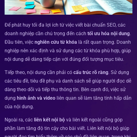
Để phát huy tối đa lợi ích từ việc viết bài chuẩn SEO, các
doanh nghiệp cần chú trọng đến cách
tối ưu hóa nội dung
.
Đầu tiên, việc
nghiên cứu từ khóa
là rất quan trọng. Doanh
nghiệp nên xác định và sử dụng các từ khóa phù hợp, giúp
nội dung dễ dàng tiếp cận với đúng đối tượng mục tiêu.
Tiếp theo, nội dung cần phải có
cấu trúc rõ ràng
. Sử dụng
các tiêu đề, tiêu đề phụ và danh sách sẽ giúp người đọc dễ
dàng theo dõi và tiếp thu thông tin. Bên cạnh đó, việc sử
dụng
hình ảnh và video
liên quan sẽ làm tăng tính hấp dẫn
của nội dung.
Ngoài ra, các
liên kết nội bộ
và liên kết ngoài cũng góp
phần làm tăng độ tin cậy cho bài viết. Liên kết nội bộ giúp
người đọc tìm hiểu thêm về các chủ đề liên quan, trong khi