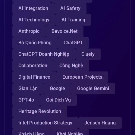
AI Integration
AI Safety
AI Technology
AI Training
Anthropic
Bevoice.net
Bộ Quốc Phòng
ChatGPT
ChatGPT Doanh Nghiệp
Cluely
Collaboration
Công Nghệ
Digital Finance
European Projects
Gian Lận
Google
Google Gemini
GPT-4o
Gói Dịch Vụ
Heritage Revolution
Intel Production Strategy
Jensen Huang
Khách Hàng
Khởi Nghiệp