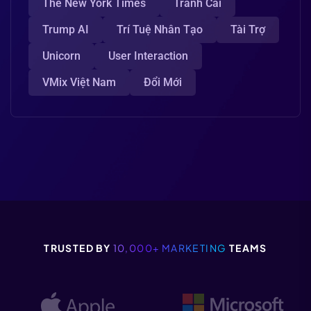
The New York Times
Tranh Cãi
Trump AI
Trí Tuệ Nhân Tạo
Tài Trợ
Unicorn
User Interaction
VMix Việt Nam
Đổi Mới
TRUSTED BY
10,000+ MARKETING
TEAMS