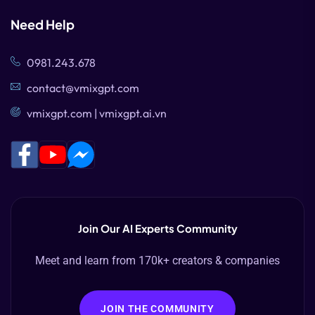
Need Help
0981.243.678
contact@vmixgpt.com
vmixgpt.com | vmixgpt.ai.vn
Join Our AI Experts Community
Meet and learn from 170k+ creators & companies
JOIN THE COMMUNITY