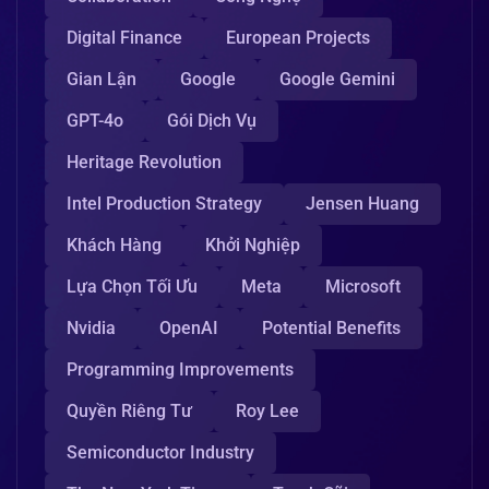
Digital Finance
European Projects
Gian Lận
Google
Google Gemini
GPT-4o
Gói Dịch Vụ
Heritage Revolution
Intel Production Strategy
Jensen Huang
Khách Hàng
Khởi Nghiệp
Lựa Chọn Tối Ưu
Meta
Microsoft
Nvidia
OpenAI
Potential Benefits
Programming Improvements
Quyền Riêng Tư
Roy Lee
Semiconductor Industry