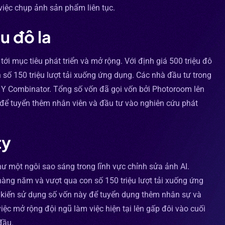
việc chụp ảnh sản phẩm liên tục.
u đô la
ới mục tiêu phát triển và mở rộng. Với định giá 500 triệu đô
 số 150 triệu lượt tải xuống ứng dụng. Các nhà đầu tư trong
à Y Combinator. Tổng số vốn đã gọi vốn bởi Photoroom lên
 để tuyển thêm nhân viên và đầu tư vào nghiên cứu phát
ty
hư một ngôi sao sáng trong lĩnh vực chỉnh sửa ảnh AI.
 hàng năm và vượt qua con số 150 triệu lượt tải xuống ứng
dự kiến sử dụng số vốn này để tuyển dụng thêm nhân sự và
iệc mở rộng đội ngũ làm việc hiện tại lên gấp đôi vào cuối
đầu.