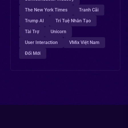
The New York Times
Tranh Cãi
Trump AI
Trí Tuệ Nhân Tạo
Tài Trợ
Unicorn
User Interaction
VMix Việt Nam
Đổi Mới