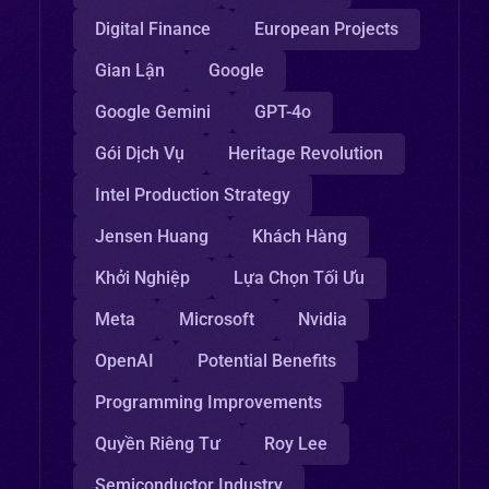
Digital Finance
European Projects
Gian Lận
Google
Google Gemini
GPT-4o
Gói Dịch Vụ
Heritage Revolution
Intel Production Strategy
Jensen Huang
Khách Hàng
Khởi Nghiệp
Lựa Chọn Tối Ưu
Meta
Microsoft
Nvidia
OpenAI
Potential Benefits
Programming Improvements
Quyền Riêng Tư
Roy Lee
Semiconductor Industry