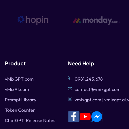
Product
Need Help
vMixGPT.com
0981.243.678
vMixAI.com
contact@vmixgpt.com
Prompt Library
vmixgpt.com | vmixgpt.ai.
Token Counter
ChatGPT-Release Notes