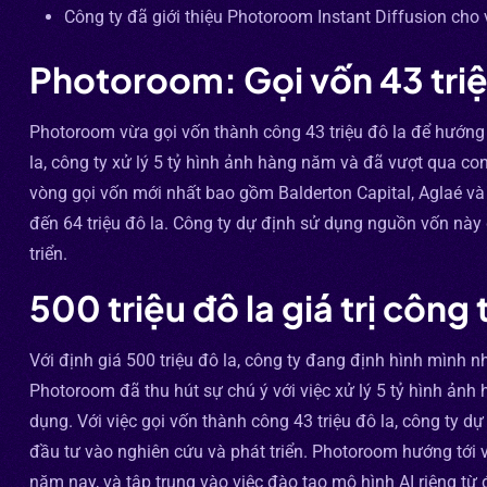
Công ty đã giới thiệu Photoroom Instant Diffusion cho 
Photoroom: Gọi vốn 43 triệ
Photoroom vừa gọi vốn thành công 43 triệu đô la để hướng t
la, công ty xử lý 5 tỷ hình ảnh hàng năm và đã vượt qua con
vòng gọi vốn mới nhất bao gồm Balderton Capital, Aglaé v
đến 64 triệu đô la. Công ty dự định sử dụng nguồn vốn này
triển.
500 triệu đô la giá trị công 
Với định giá 500 triệu đô la, công ty đang định hình mình n
Photoroom đã thu hút sự chú ý với việc xử lý 5 tỷ hình ảnh
dụng. Với việc gọi vốn thành công 43 triệu đô la, công ty 
đầu tư vào nghiên cứu và phát triển. Photoroom hướng tới v
năm nay, và tập trung vào việc đào tạo mô hình AI riêng từ 