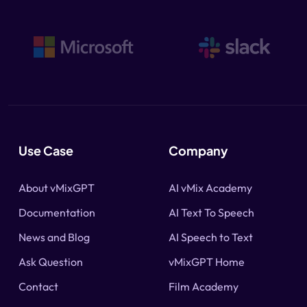
Use Case
Company
About vMixGPT
AI vMix Academy
Documentation
AI Text To Speech
News and Blog
AI Speech to Text
Ask Question
vMixGPT Home
Contact
Film Academy