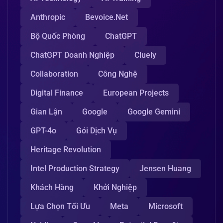
Anthropic
Bevoice.net
Bộ Quốc Phòng
ChatGPT
ChatGPT Doanh Nghiệp
Cluely
Collaboration
Công Nghệ
Digital Finance
European Projects
Gian Lận
Google
Google Gemini
GPT-4o
Gói Dịch Vụ
Heritage Revolution
Intel Production Strategy
Jensen Huang
Khách Hàng
Khởi Nghiệp
Lựa Chọn Tối Ưu
Meta
Microsoft