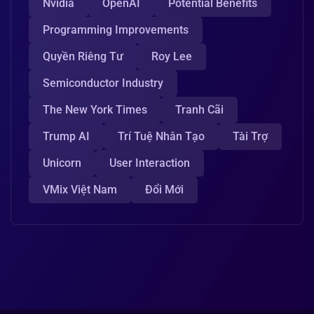
Nvidia
OpenAI
Potential Benefits
Programming Improvements
Quyền Riêng Tư
Roy Lee
Semiconductor Industry
The New York Times
Tranh Cãi
Trump AI
Trí Tuệ Nhân Tạo
Tài Trợ
Unicorn
User Interaction
VMix Việt Nam
Đổi Mới