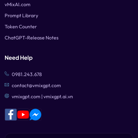
vMixAI.com
Prompt Library
Token Counter
ChatGPT-Release Notes
Need Help
0981.243.678
contact@vmixgpt.com
vmixgpt.com | vmixgpt.ai.vn