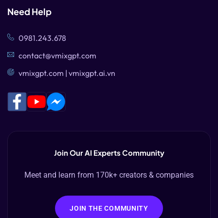
Need Help
0981.243.678
contact@vmixgpt.com
vmixgpt.com | vmixgpt.ai.vn
Join Our AI Experts Community
Meet and learn from 170k+ creators & companies
JOIN THE COMMUNITY