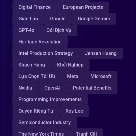
Digital Finance
European Projects
Gian Lận
Google
Google Gemini
GPT-4o
Gói Dịch Vụ
Heritage Revolution
Intel Production Strategy
Jensen Huang
Khách Hàng
Khởi Nghiệp
Lựa Chọn Tối Ưu
Meta
Microsoft
Nvidia
OpenAI
Potential Benefits
Programming Improvements
Quyền Riêng Tư
Roy Lee
Semiconductor Industry
The New York Times
Tranh Cãi