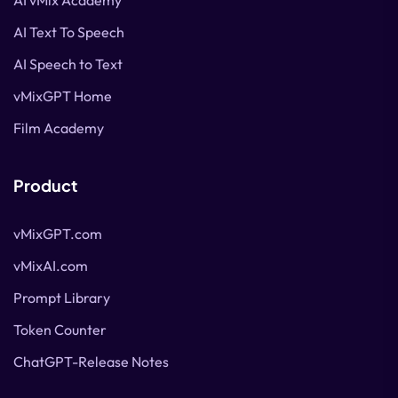
AI vMix Academy
AI Text To Speech
AI Speech to Text
vMixGPT Home
Film Academy
Product
vMixGPT.com
vMixAI.com
Prompt Library
Token Counter
ChatGPT-Release Notes