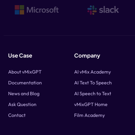
Use Case
Company
About vMixGPT
AI vMix Academy
Documentation
AI Text To Speech
News and Blog
AI Speech to Text
Ask Question
vMixGPT Home
Contact
Film Academy