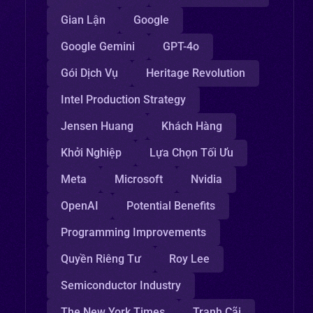
Gian Lận
Google
Google Gemini
GPT-4o
Gói Dịch Vụ
Heritage Revolution
Intel Production Strategy
Jensen Huang
Khách Hàng
Khởi Nghiệp
Lựa Chọn Tối Ưu
Meta
Microsoft
Nvidia
OpenAI
Potential Benefits
Programming Improvements
Quyền Riêng Tư
Roy Lee
Semiconductor Industry
The New York Times
Tranh Cãi