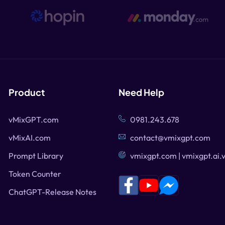
Product
Need Help
vMixGPT.com
0981.243.678
vMixAI.com
contact@vmixgpt.com
Prompt Library
vmixgpt.com | vmixgpt.ai.
Token Counter
ChatGPT-Release Notes