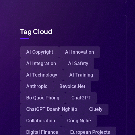
Tag Cloud
AI Copyright
AI Innovation
AI Integration
AI Safety
AI Technology
AI Training
Anthropic
Bevoice.net
Bộ Quốc Phòng
ChatGPT
ChatGPT Doanh Nghiệp
Cluely
Collaboration
Công Nghệ
Digital Finance
European Projects