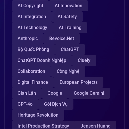
AI Copyright
AI Innovation
AI Integration
AI Safety
AI Technology
AI Training
Anthropic
Bevoice.net
Bộ Quốc Phòng
ChatGPT
ChatGPT Doanh Nghiệp
Cluely
Collaboration
Công Nghệ
Digital Finance
European Projects
Gian Lận
Google
Google Gemini
GPT-4o
Gói Dịch Vụ
Heritage Revolution
Intel Production Strategy
Jensen Huang