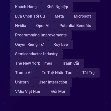
Khách Hàng
Khởi Nghiệp
Lựa Chọn Tối Ưu
Meta
Microsoft
Nvidia
OpenAI
Potential Benefits
Programming Improvements
Quyền Riêng Tư
Roy Lee
Semiconductor Industry
The New York Times
Tranh Cãi
Trump AI
Trí Tuệ Nhân Tạo
Tài Trợ
Unicorn
User Interaction
VMix Việt Nam
Đổi Mới