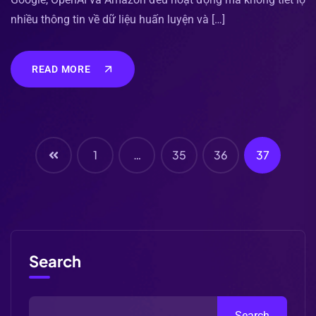
nhiều thông tin về dữ liệu huấn luyện và […]
READ MORE
1
…
35
36
37
Search
Search