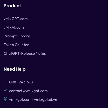
Product
vMixGPT.com
vMixAI.com
Prompt Library
Token Counter
ChatGPT-Release Notes
Need Help
0981.243.678
contact@vmixgpt.com
vmixgpt.com | vmixgpt.ai.vn